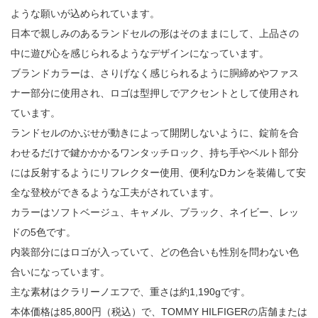
ような願いが込められています。
日本で親しみのあるランドセルの形はそのままにして、上品さの
中に遊び心を感じられるようなデザインになっています。
ブランドカラーは、さりげなく感じられるように胴締めやファス
ナー部分に使用され、ロゴは型押しでアクセントとして使用され
ています。
ランドセルのかぶせが動きによって開閉しないように、錠前を合
わせるだけで鍵かかかるワンタッチロック、持ち手やベルト部分
には反射するようにリフレクター使用、便利なDカンを装備して安
全な登校ができるような工夫がされています。
カラーはソフトベージュ、キャメル、ブラック、ネイビー、レッ
ドの5色です。
内装部分にはロゴが入っていて、どの色合いも性別を問わない色
合いになっています。
主な素材はクラリーノエフで、重さは約1,190gです。
本体価格は85,800円（税込）で、TOMMY HILFIGERの店舗または