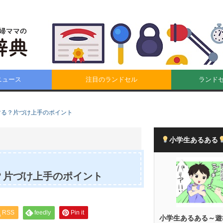
ニュース
注目のランドセル
ランド
する？片づけ上手のポイント
小学生あるある
？片づけ上手のポイント
RSS
feedly
Pin it
小学生あるある～遊