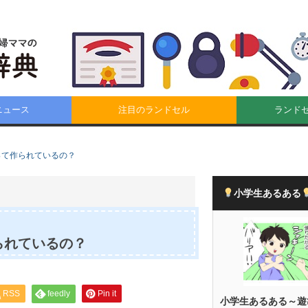
ニュース
注目のランドセル
ランド
って作られているの？
小学生あるある
られているの？
RSS
feedly
Pin it
小学生あるある～遊